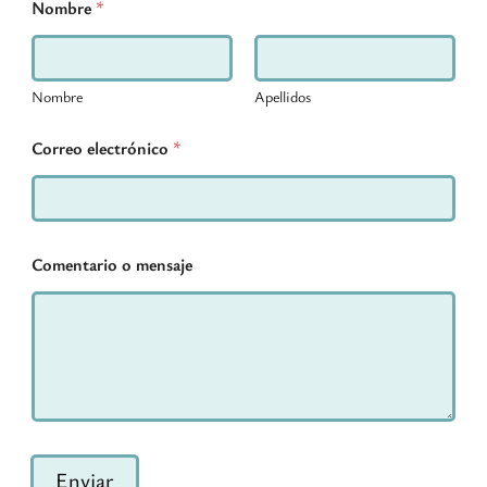
Nombre
*
Nombre
Apellidos
m
Correo electrónico
*
e
n
s
a
j
e
Comentario o mensaje
o
C
o
m
e
n
t
a
r
i
Enviar
o